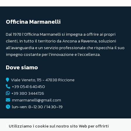
Officina Marmanelli
Dal 1978 l'Officina Marmanelli si impegna a offrire ai propri
clienti, in tutto il territorio da Ancona a Ravenna, soluzioni
all'avanguardia e un servizio professionale che rispecchia il suo
impegno costante per l'innovazione e l'eccellenza.
Dove siamo
Viale Veneto, 115 - 47838 Riccione
+39 0541 640450
+39 380 3444726
mmarmanelli@gmail.com
lun-ven: 8–12:30 / 14:30–19
WhatsApp
Utilizziamo i cookie sul nostro sito Web per offrirti