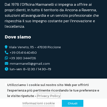
Dal 1978 l'Officina Marmanelli si impegna a offrire ai
propri clienti, in tutto il territorio da Ancona a Ravenna,
soluzioni all'avanguardia e un servizio professionale che
rispecchia il suo impegno costante per l'innovazione e
l'eccellenza.
Dove siamo
Viale Veneto, 115 - 47838 Riccione
+39 0541 640450
+39 380 3444726
mmarmanelli@gmail.com
lun-ven: 8–12:30 / 14:30–19
WhatsApp
Utilizziamo i cookie sul nostro sito Web per offrirti
l'esperienza più pertinente ricordando le tue preferenze e
le visite ripetute -
Privacy Policy
Informazioni cookie
© 2026 - P.IVA 02053790404 -
Privacy Policy
Chiudi